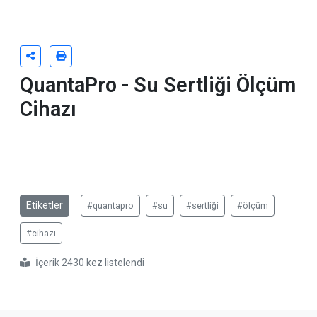
QuantaPro - Su Sertliği Ölçüm
Cihazı
Etiketler
#quantapro
#su
#sertliği
#ölçüm
#cihazı
İçerik 2430 kez listelendi