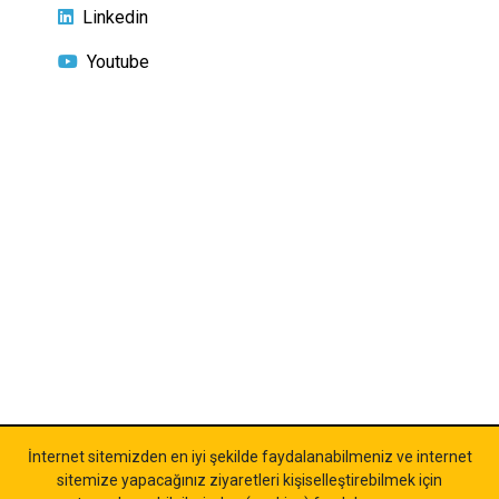
Linkedin
Youtube
Ana sayfa
Gizlilik Politikası
Kişisel Verilerin Korunması (KVKK)
İletişim
©
TA Test Analiz
İnternet sitemizden en iyi şekilde faydalanabilmeniz ve internet
sitemize yapacağınız ziyaretleri kişiselleştirebilmek için