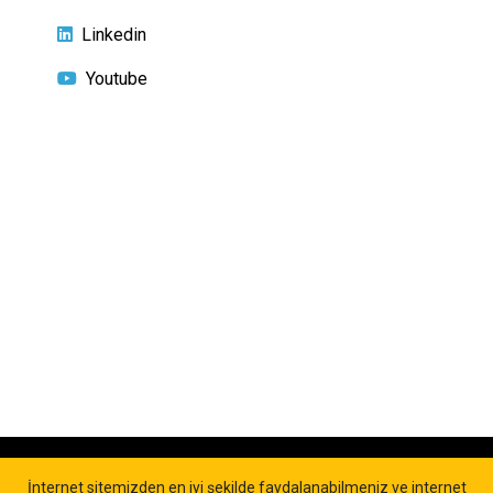
Linkedin
Youtube
Ana sayfa
Gizlilik Politikası
Kişisel Verilerin Korunması (KVKK)
İletişim
©
TA Test Analiz
İnternet sitemizden en iyi şekilde faydalanabilmeniz ve internet